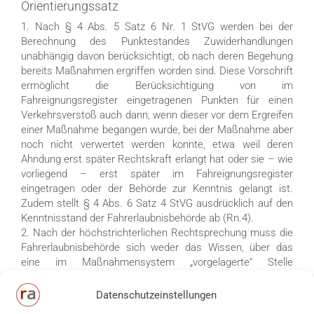
Orientierungssatz
1. Nach § 4 Abs. 5 Satz 6 Nr. 1 StVG werden bei der
Berechnung des Punktestandes Zuwiderhandlungen
unabhängig davon berücksichtigt, ob nach deren Begehung
bereits Maßnahmen ergriffen worden sind. Diese Vorschrift
ermöglicht die Berücksichtigung von im
Fahreignungsregister eingetragenen Punkten für einen
Verkehrsverstoß auch dann, wenn dieser vor dem Ergreifen
einer Maßnahme begangen wurde, bei der Maßnahme aber
noch nicht verwertet werden konnte, etwa weil deren
Ahndung erst später Rechtskraft erlangt hat oder sie – wie
vorliegend – erst später im Fahreignungsregister
eingetragen oder der Behörde zur Kenntnis gelangt ist.
Zudem stellt § 4 Abs. 6 Satz 4 StVG ausdrücklich auf den
Kenntnisstand der Fahrerlaubnisbehörde ab (Rn.4).
2. Nach der höchstrichterlichen Rechtsprechung muss die
Fahrerlaubnisbehörde sich weder das Wissen, über das
eine im Maßnahmensystem „vorgelagerte“ Stelle
hinsichtlich weiterer Verkehrsverstöße des betroffenen
Fahrerlaubnisinhabers verfügt, noch ein Verschulden dieser
Datenschutzeinstellungen
Stellen bei der Datenübermittlung zurechnen lassen