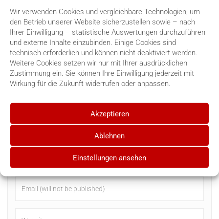
(vergleiche BVerwG, Urteil vom 26. Januar 2017 – 3 C
Wir verwenden Cookies und vergleichbare Technologien, um
21.15 -).
den Betrieb unserer Website sicherzustellen sowie – nach
Schlagwörter:
Punktegrenze
,
Punktestand
Ihrer Einwilligung – statistische Auswertungen durchzuführen
und externe Inhalte einzubinden. Einige Cookies sind
technisch erforderlich und können nicht deaktiviert werden.
Weitere Cookies setzen wir nur mit Ihrer ausdrücklichen
Schreibe einen Kommentar
Zustimmung ein. Sie können Ihre Einwilligung jederzeit mit
Wirkung für die Zukunft widerrufen oder anpassen.
Akzeptieren
Ablehnen
Einstellungen ansehen