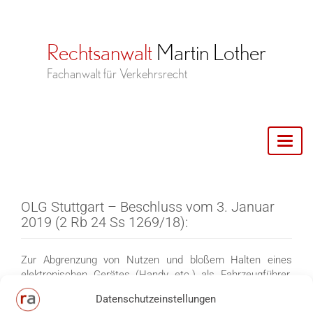
Toggl
naviga
OLG Stuttgart – Beschluss vom 3. Januar
2019 (2 Rb 24 Ss 1269/18):
Zur Abgrenzung von Nutzen und bloßem Halten eines
elektronischen Gerätes (Handy etc.) als Fahrzeugführer.
Ein Verstoß gegen §23 Abs. 1a StVO setzt grundsätzlich
Datenschutzeinstellungen
voraus, dass der Führer eines Fahrzeuges eines der dort