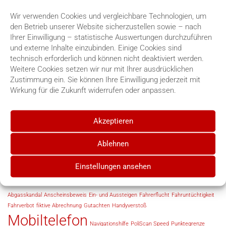
genannten elektronischen Geräte benutzt und es hierfür
aufnimmt oder hält. Der Wortlaut des Verordnungstextes
Wir verwenden Cookies und vergleichbare Technologien, um
lässt keinen Interpretationsspielraum zu. Die
den Betrieb unserer Website sicherzustellen sowie – nach
gerätespezifische Nutzung wird immer vorausgesetzt.
Ihrer Einwilligung – statistische Auswertungen durchzuführen
Nicht das Aufnehmen oder Halten eines elektronischen
und externe Inhalte einzubinden. Einige Cookies sind
Gerätes als solches wird untersagt, sondern –..
Read More
technisch erforderlich und können nicht deaktiviert werden.
Weitere Cookies setzen wir nur mit Ihrer ausdrücklichen
Zustimmung ein. Sie können Ihre Einwilligung jederzeit mit
Kategorien
Wirkung für die Zukunft widerrufen oder anpassen.
Allgemein
OWi
Akzeptieren
Strafrecht
Zivilrecht
Ablehnen
Einstellungen ansehen
Schlagworte
Abgasskandal
Anscheinsbeweis
Ein- und Aussteigen
Fahrerflucht
Fahruntüchtigkeit
Fahrverbot
fiktive Abrechnung
Gutachten
Handyverstoß
Mobiltelefon
Navigationshilfe
PoliScan Speed
Punktegrenze