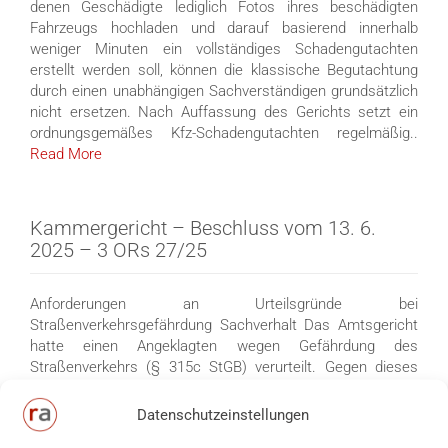
denen Geschädigte lediglich Fotos ihres beschädigten
Fahrzeugs hochladen und darauf basierend innerhalb
weniger Minuten ein vollständiges Schadengutachten
erstellt werden soll, können die klassische Begutachtung
durch einen unabhängigen Sachverständigen grundsätzlich
nicht ersetzen. Nach Auffassung des Gerichts setzt ein
ordnungsgemäßes Kfz-Schadengutachten regelmäßig..
Read More
Kammergericht – Beschluss vom 13. 6.
2025 – 3 ORs 27/25
Anforderungen an Urteilsgründe bei
Straßenverkehrsgefährdung Sachverhalt Das Amtsgericht
hatte einen Angeklagten wegen Gefährdung des
Straßenverkehrs (§ 315c StGB) verurteilt. Gegen dieses
Urteil wurde Revision eingelegt. Das Kammergericht hatte
daraufhin zu prüfen, ob die Urteilsgründe des Amtsgerichts
Datenschutzeinstellungen
den strafprozessualen Anforderungen genügen. Das