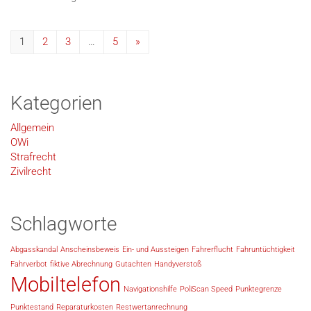
1
2
3
…
5
»
Kategorien
Allgemein
OWi
Strafrecht
Zivilrecht
Schlagworte
Abgasskandal
Anscheinsbeweis
Ein- und Aussteigen
Fahrerflucht
Fahruntüchtigkeit
Fahrverbot
fiktive Abrechnung
Gutachten
Handyverstoß
Mobiltelefon
Navigationshilfe
PoliScan Speed
Punktegrenze
Punktestand
Reparaturkosten
Restwertanrechnung