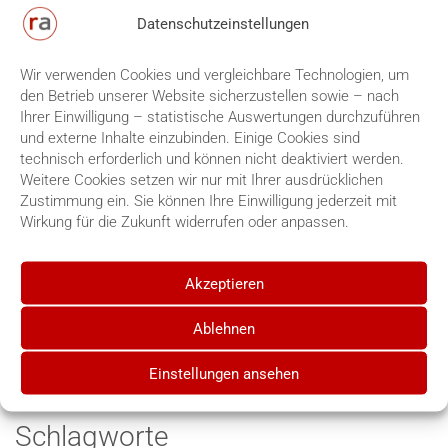
September 2025 (Az. 4 StR 412/25) eine Verurteilung
Datenschutzeinstellungen
wegen versuchten schweren gefährlichen Eingriffs in den
Straßenverkehr im Wesentlichen bestätigt. Dem
Angeklagten wurde vorgeworfen, auf die Fahrerkabine eines
Wir verwenden Cookies und vergleichbare Technologien, um
Lkw geschossen zu haben. Das Landgericht Fulda hatte ihn
den Betrieb unserer Website sicherzustellen sowie – nach
deshalb wegen versuchten schweren gefährlichen Eingriffs
Ihrer Einwilligung – statistische Auswertungen durchzuführen
in den Straßenverkehr in Tateinheit mit Sachbeschädigung
und externe Inhalte einzubinden. Einige Cookies sind
zu vier Jahren Freiheitsstrafe verurteilt, ihm die
technisch erforderlich und können nicht deaktiviert werden.
Fahrerlaubnis entzogen und eine Sperrfrist angeordnet…
Weitere Cookies setzen wir nur mit Ihrer ausdrücklichen
Read More
Zustimmung ein. Sie können Ihre Einwilligung jederzeit mit
Wirkung für die Zukunft widerrufen oder anpassen.
Kategorien
Akzeptieren
Allgemein
OWi
Ablehnen
Strafrecht
Zivilrecht
Einstellungen ansehen
Schlagworte